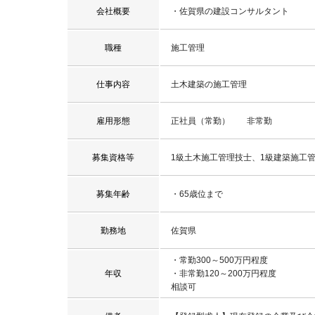
会社概要
・佐賀県の建設コンサルタント
職種
施工管理
仕事内容
土木建築の施工管理
雇用形態
正社員（常勤） 非常勤
募集資格等
1級土木施工管理技士、1級建築施工
募集年齢
・65歳位まで
勤務地
佐賀県
・常勤300～500万円程度
年収
・非常勤120～200万円程度
相談可