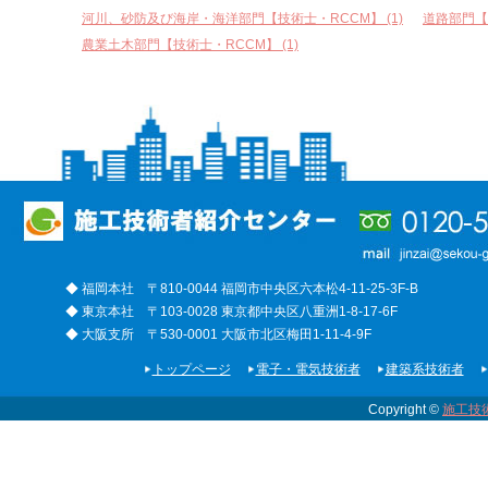
河川、砂防及び海岸・海洋部門【技術士・RCCM】 (1)
道路部門【技
農業土木部門【技術士・RCCM】 (1)
◆ 福岡本社 〒810-0044 福岡市中央区六本松4-11-25-3F-B
◆ 東京本社 〒103-0028 東京都中央区八重洲1-8-17-6F
◆ 大阪支所 〒530-0001 大阪市北区梅田1-11-4-9F
トップページ
電子・電気技術者
建築系技術者
Copyright ©
施工技