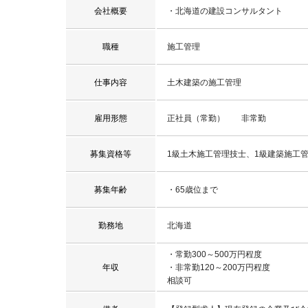
会社概要
・北海道の建設コンサルタント
職種
施工管理
仕事内容
土木建築の施工管理
雇用形態
正社員（常勤） 非常勤
募集資格等
1級土木施工管理技士、1級建築施工
募集年齢
・65歳位まで
勤務地
北海道
・常勤300～500万円程度
年収
・非常勤120～200万円程度
相談可