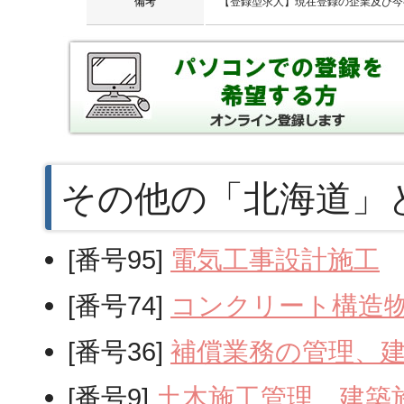
備考
【登録型求人】現在登録の企業及び今
その他の「北海道」
[番号95]
電気工事設計施工
[番号74]
コンクリート構造
[番号36]
補償業務の管理、
[番号9]
土木施工管理、建築