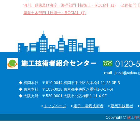
河川、砂防及び海岸・海洋部門【技術士・RCCM】 (1)
道路部門【技
農業土木部門【技術士・RCCM】 (1)
◆ 福岡本社 〒810-0044 福岡市中央区六本松4-11-25-3F-B
◆ 東京本社 〒103-0028 東京都中央区八重洲1-8-17-6F
◆ 大阪支所 〒530-0001 大阪市北区梅田1-11-4-9F
トップページ
電子・電気技術者
建築系技術者
Copyright ©
施工技