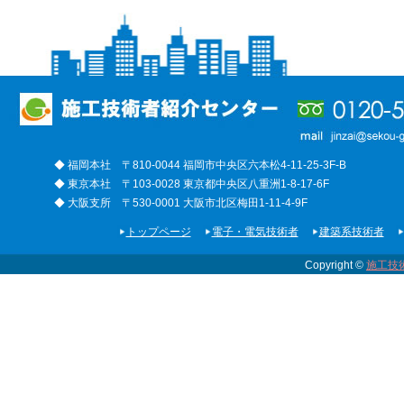
◆ 福岡本社 〒810-0044 福岡市中央区六本松4-11-25-3F-B
◆ 東京本社 〒103-0028 東京都中央区八重洲1-8-17-6F
◆ 大阪支所 〒530-0001 大阪市北区梅田1-11-4-9F
トップページ
電子・電気技術者
建築系技術者
Copyright ©
施工技