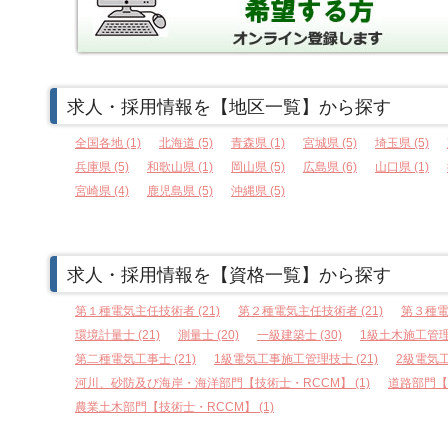
求人・採用情報を【地区一覧】から探す
全国各地 (1)
北海道 (5)
青森県 (1)
宮城県 (5)
埼玉県 (5)
兵庫県 (5)
和歌山県 (1)
岡山県 (5)
広島県 (6)
山口県 (1)
宮崎県 (4)
鹿児島県 (5)
沖縄県 (5)
求人・採用情報を【資格一覧】から探す
第１種電気主任技術者 (21)
第２種電気主任技術者 (21)
第３種電
環境計量士 (21)
測量士 (20)
一級建築士 (30)
1級土木施工管理技
第二種電気工事士 (21)
1級電気工事施工管理技士 (21)
2級電気工
河川、砂防及び海岸・海洋部門【技術士・RCCM】 (1)
道路部門【技
農業土木部門【技術士・RCCM】 (1)