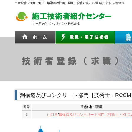
土木設計（道路、河川、橋梁等の計画、調査、設計）
求人 転職 紹介 就職 人材派遣
オーテックコンサルタント株式会社
鋼構造及びコンクリート部門【技術士・RCC
番号
勤務地・職種
6
山口県
/
鋼構造及びコンクリート部門【技術士・RCC