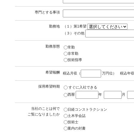
専門とする事項
勤務地
（１）第1希望
（
（３）その他
勤務形態
常勤
非常勤
技術指導
希望報酬
税込月収（
万円位） 税込年
採用希望時期
すぐに入社できる
西暦
年
月
当社のことは何で
日経コンストラクション
ご覧になりましたか
土木学会誌
技術士
案内の封書