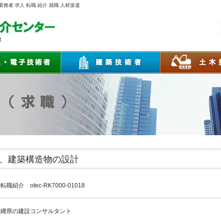
務者 求人 転職 紹介 就職 人材派遣
社
、建築構造物の設計
転職紹介 otec-RK7000-01018
沖縄県の建設コンサルタント