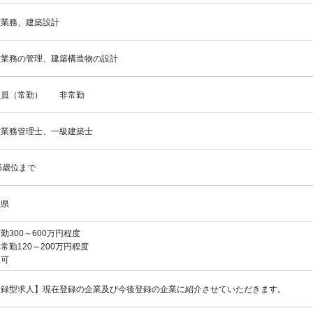
償業務、建築設計
償業務の管理、建築構造物の設計
社員（常勤） 非常勤
償業務管理士、一級建築士
5歳位まで
縄県
勤300～600万円程度
常勤120～200万円程度
談可
登録型求人】現在登録の企業及び今後登録の企業に紹介させていただきます。