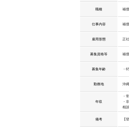
職種
補
仕事内容
補
雇用形態
正
募集資格等
補
募集年齢
・6
勤務地
沖
・常
年収
・非
相
備考
【