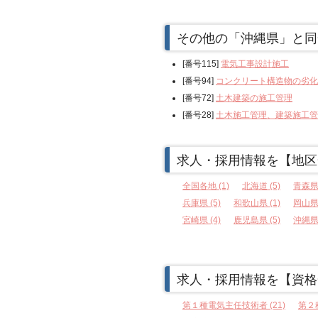
その他の「沖縄県」と同
[番号115]
電気工事設計施工
[番号94]
コンクリート構造物の劣化
[番号72]
土木建築の施工管理
[番号28]
土木施工管理、建築施工管
求人・採用情報を【地区
全国各地 (1)
北海道 (5)
青森県 
兵庫県 (5)
和歌山県 (1)
岡山県 
宮崎県 (4)
鹿児島県 (5)
沖縄県 
求人・採用情報を【資格
第１種電気主任技術者 (21)
第２