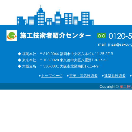
◆ 福岡本社 〒810-0044 福岡市中央区六本松4-11-25-3F-B
◆ 東京本社 〒103-0028 東京都中央区八重洲1-8-17-6F
◆ 大阪支所 〒530-0001 大阪市北区梅田1-11-4-9F
トップページ
電子・電気技術者
建築系技術者
Copyright ©
施工技