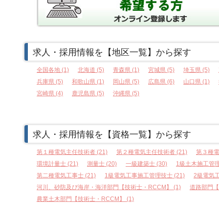
求人・採用情報を【地区一覧】から探す
全国各地 (1)
北海道 (5)
青森県 (1)
宮城県 (5)
埼玉県 (5)
兵庫県 (5)
和歌山県 (1)
岡山県 (5)
広島県 (6)
山口県 (1)
宮崎県 (4)
鹿児島県 (5)
沖縄県 (5)
求人・採用情報を【資格一覧】から探す
第１種電気主任技術者 (21)
第２種電気主任技術者 (21)
第３種電
環境計量士 (21)
測量士 (20)
一級建築士 (30)
1級土木施工管理技
第二種電気工事士 (21)
1級電気工事施工管理技士 (21)
2級電気工
河川、砂防及び海岸・海洋部門【技術士・RCCM】 (1)
道路部門【技
農業土木部門【技術士・RCCM】 (1)