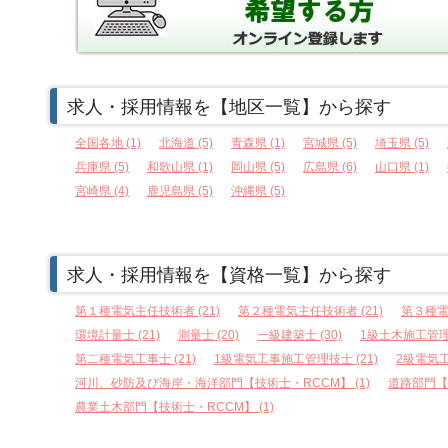
求人・採用情報を【地区一覧】から探す
全国各地 (1)
北海道 (5)
青森県 (1)
宮城県 (5)
埼玉県 (5)
兵庫県 (5)
和歌山県 (1)
岡山県 (5)
広島県 (6)
山口県 (1)
宮崎県 (4)
鹿児島県 (5)
沖縄県 (5)
求人・採用情報を【資格一覧】から探す
第１種電気主任技術者 (21)
第２種電気主任技術者 (21)
第３種電
環境計量士 (21)
測量士 (20)
一級建築士 (30)
1級土木施工管理技
第二種電気工事士 (21)
1級電気工事施工管理技士 (21)
2級電気工
河川、砂防及び海岸・海洋部門【技術士・RCCM】 (1)
道路部門【技
農業土木部門【技術士・RCCM】 (1)