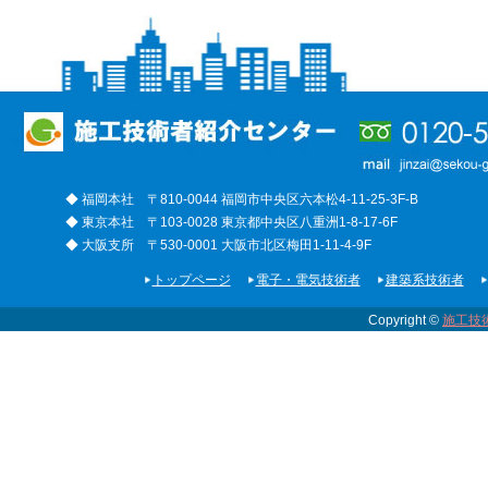
◆ 福岡本社 〒810-0044 福岡市中央区六本松4-11-25-3F-B
◆ 東京本社 〒103-0028 東京都中央区八重洲1-8-17-6F
◆ 大阪支所 〒530-0001 大阪市北区梅田1-11-4-9F
トップページ
電子・電気技術者
建築系技術者
Copyright ©
施工技