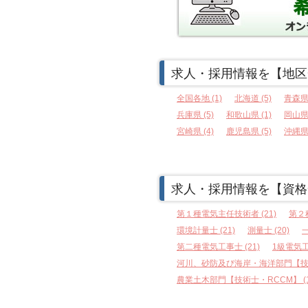
求人・採用情報を【地区
全国各地 (1)
北海道 (5)
青森県 
兵庫県 (5)
和歌山県 (1)
岡山県 
宮崎県 (4)
鹿児島県 (5)
沖縄県 
求人・採用情報を【資格
第１種電気主任技術者 (21)
第２
環境計量士 (21)
測量士 (20)
一
第二種電気工事士 (21)
1級電気工
河川、砂防及び海岸・海洋部門【技術士
農業土木部門【技術士・RCCM】 (1