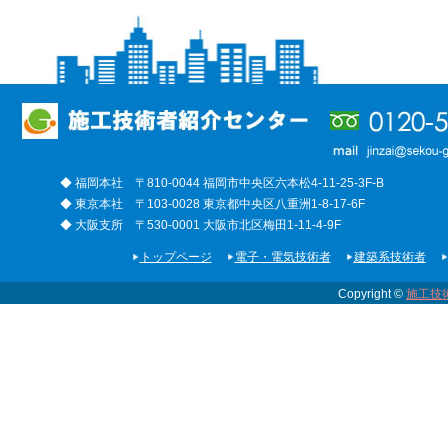
◆ 福岡本社 〒810-0044 福岡市中央区六本松4-11-25-3F-B
◆ 東京本社 〒103-0028 東京都中央区八重洲1-8-17-6F
◆ 大阪支所 〒530-0001 大阪市北区梅田1-11-4-9F
トップページ
電子・電気技術者
建築系技術者
Copyright ©
施工技