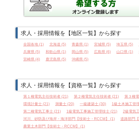
求人・採用情報を【地区一覧】から探す
全国各地 (1)
北海道 (5)
青森県 (1)
宮城県 (5)
埼玉県 (5)
兵庫県 (5)
和歌山県 (1)
岡山県 (5)
広島県 (6)
山口県 (1)
宮崎県 (4)
鹿児島県 (5)
沖縄県 (5)
求人・採用情報を【資格一覧】から探す
第１種電気主任技術者 (21)
第２種電気主任技術者 (21)
第３種電
環境計量士 (21)
測量士 (20)
一級建築士 (30)
1級土木施工管理技
第二種電気工事士 (21)
1級電気工事施工管理技士 (21)
2級電気工
河川、砂防及び海岸・海洋部門【技術士・RCCM】 (1)
道路部門【技
農業土木部門【技術士・RCCM】 (1)